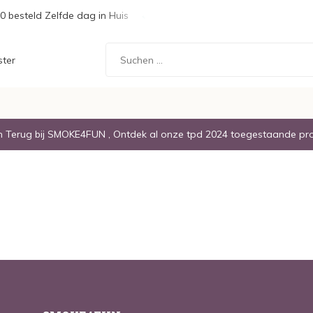
0 besteld Zelfde dag in Huis
Gratis Verzending boven de € 20,
ster
Terug bij SMOKE4FUN , Ontdek al onze tpd 2024 toegestaande pr