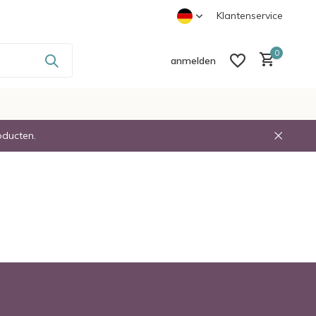
-
Voor 23:30 Besteld Volgende dag in Huis
Klantenservice
0
anmelden
oducten.
Benutzerkonto anlegen
Benutzerkonto anlegen