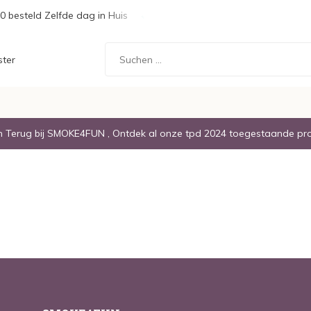
0 besteld Zelfde dag in Huis
Gratis Verzending boven de € 20,
ster
Terug bij SMOKE4FUN , Ontdek al onze tpd 2024 toegestaande pr