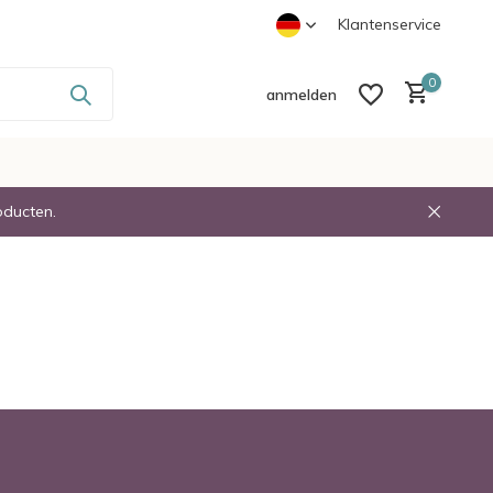
-
Voor 23:30 Besteld Volgende dag in Huis
Klantenservice
0
anmelden
oducten.
Benutzerkonto anlegen
Benutzerkonto anlegen