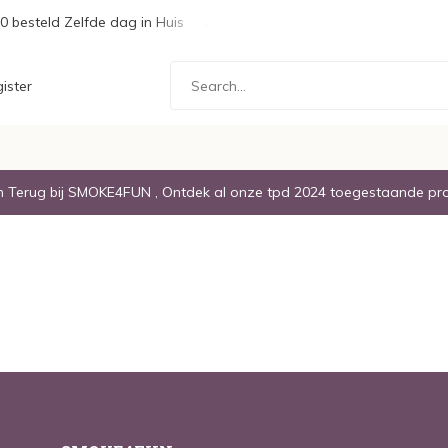
0 besteld Zelfde dag in Huis
Gratis Verzending boven de € 20,
ister
Terug bij SMOKE4FUN , Ontdek al onze tpd 2024 toegestaande pr