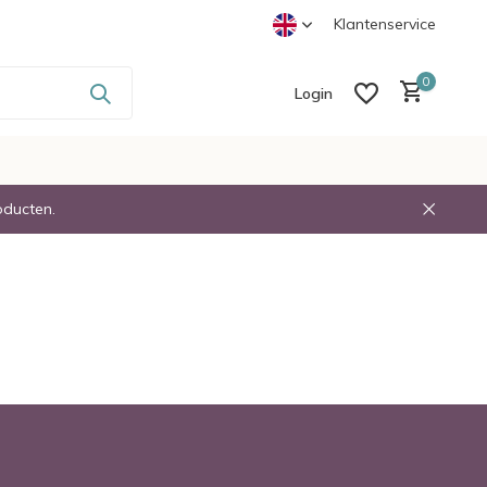
-
Voor 23:30 Besteld Volgende dag in Huis
Klantenservice
0
Login
oducten.
Create an account
Create an account