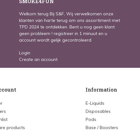
SMOKE4FUN
Welkom terug Bij S&F, Wij verwelkomen onze
klanten van harte terug om ons assortiment met
TPD 2024 te ontdekken. Bent u nog geen klant
geen probleem ! registreer in 1 minuut en u
account wordt gelijk gecontroleerd.
Login
Create an account
ccount
Information
er
E-Liquids
ers
Disposables
list
Pods
re products
Base / Boosters