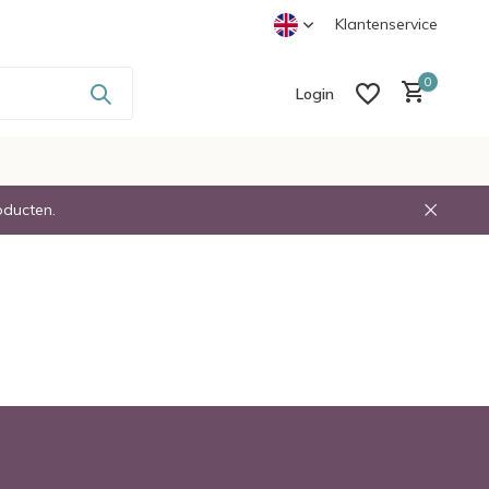
-
Voor 23:30 Besteld Volgende dag in Huis
Klantenservice
0
Login
oducten.
Create an account
Create an account