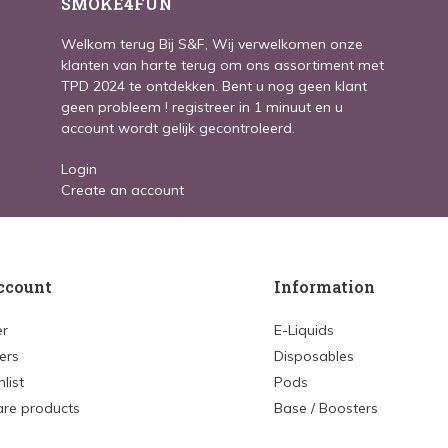
SMOKE4FUN
Welkom terug Bij S&F, Wij verwelkomen onze
klanten van harte terug om ons assortiment met
TPD 2024 te ontdekken. Bent u nog geen klant
geen probleem ! registreer in 1 minuut en u
account wordt gelijk gecontroleerd.
Login
Create an account
ccount
Information
er
E-Liquids
ers
Disposables
list
Pods
re products
Base / Boosters