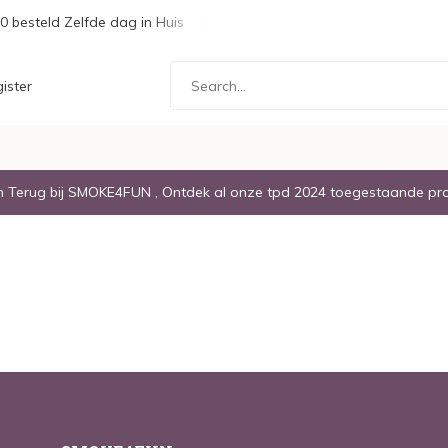
0 besteld Zelfde dag in Huis
Gratis Verzending boven de € 20,
ister
Terug bij SMOKE4FUN , Ontdek al onze tpd 2024 toegestaande pr