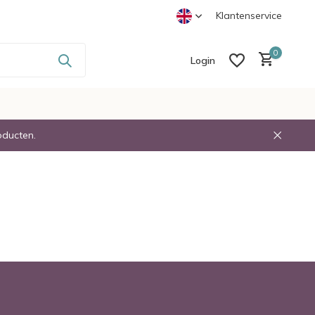
-
Voor 23:30 Besteld Volgende dag in Huis
Klantenservice
0
Login
oducten.
Create an account
Create an account