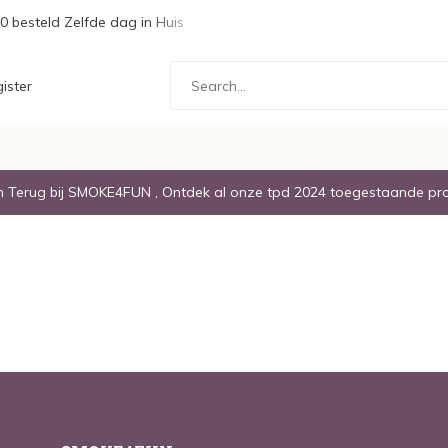
0 besteld Zelfde dag in Huis
Gratis Verzending boven de € 20,
ister
Terug bij SMOKE4FUN , Ontdek al onze tpd 2024 toegestaande pr