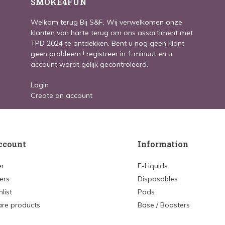
SMOKE4FUN
Welkom terug Bij S&F, Wij verwelkomen onze
klanten van harte terug om ons assortiment met
TPD 2024 te ontdekken. Bent u nog geen klant
geen probleem ! registreer in 1 minuut en u
account wordt gelijk gecontroleerd.
Login
Create an account
ccount
Information
er
E-Liquids
ers
Disposables
list
Pods
re products
Base / Boosters