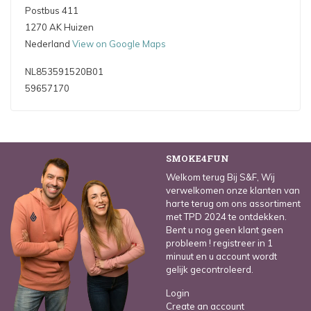
Postbus 411
1270 AK Huizen
Nederland
View on Google Maps
NL853591520B01
59657170
SMOKE4FUN
Welkom terug Bij S&F, Wij
verwelkomen onze klanten van
harte terug om ons assortiment
met TPD 2024 te ontdekken.
Bent u nog geen klant geen
probleem ! registreer in 1
minuut en u account wordt
gelijk gecontroleerd.
Login
Create an account