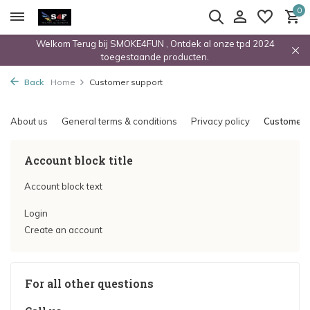
0
Welkom Terug bij SMOKE4FUN , Ontdek al onze tpd 2024
toegestaande producten.
Back
Home
Customer support
About us
General terms & conditions
Privacy policy
Customer 
Account block title
Account block text
Login
Create an account
For all other questions