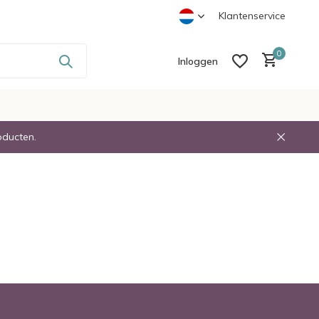
-
Voor 23:30 Besteld Volgende dag in Huis
Klantenservice
0
Inloggen
oducten.
Account aanmaken
Account aanmaken