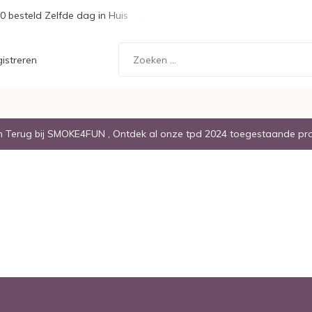
0 besteld Zelfde dag in Huis
Gratis Verzending boven de € 20,
istreren
Terug bij SMOKE4FUN , Ontdek al onze tpd 2024 toegestaande pr