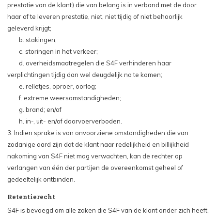
prestatie van de klant) die van belang is in verband met de door
haar af te leveren prestatie, niet, niet tijdig of niet behoorlijk
geleverd krijgt;
b. stakingen;
c. storingen in het verkeer;
d. overheidsmaatregelen die S4F verhinderen haar
verplichtingen tijdig dan wel deugdelijk na te komen;
e. relletjes, oproer, oorlog;
f. extreme weersomstandigheden;
g. brand; en/of
h. in-, uit- en/of doorvoerverboden.
3. Indien sprake is van onvoorziene omstandigheden die van
zodanige aard zijn dat de klant naar redelijkheid en billijkheid
nakoming van S4F niet mag verwachten, kan de rechter op
verlangen van één der partijen de overeenkomst geheel of
gedeeltelijk ontbinden.
Retentierecht
S4F is bevoegd om alle zaken die S4F van de klant onder zich heeft,