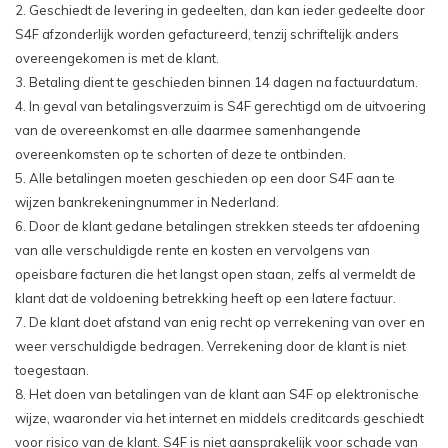
2. Geschiedt de levering in gedeelten, dan kan ieder gedeelte door
S4F afzonderlijk worden gefactureerd, tenzij schriftelijk anders
overeengekomen is met de klant.
3. Betaling dient te geschieden binnen 14 dagen na factuurdatum.
4. In geval van betalingsverzuim is S4F gerechtigd om de uitvoering
van de overeenkomst en alle daarmee samenhangende
overeenkomsten op te schorten of deze te ontbinden.
5. Alle betalingen moeten geschieden op een door S4F aan te
wijzen bankrekeningnummer in Nederland.
6. Door de klant gedane betalingen strekken steeds ter afdoening
van alle verschuldigde rente en kosten en vervolgens van
opeisbare facturen die het langst open staan, zelfs al vermeldt de
klant dat de voldoening betrekking heeft op een latere factuur.
7. De klant doet afstand van enig recht op verrekening van over en
weer verschuldigde bedragen. Verrekening door de klant is niet
toegestaan.
8. Het doen van betalingen van de klant aan S4F op elektronische
wijze, waaronder via het internet en middels creditcards geschiedt
voor risico van de klant. S4F is niet aansprakelijk voor schade van