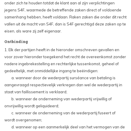
onder zich te houden totdat de klant aan al zijn verplichtingen
jegens S4F, waarmede de betreffende zaken direct of voldoende
samenhang hebben, heeft voldaan. Raken zaken die onder dit recht
vallen uit de macht van S4F, dan is S4F gerechtigd deze zaken op te
eisen, als ware zij zelf eigenaar.
Ontbinding
1. Elk der partijen heeft in de hieronder omschreven gevallen en
voor zover hieronder toegekend het recht de overeenkomst zonder
nadere ingebrekestelling en rechterlijke tussenkomst, geheel of
gedeeltelijk, met onmiddellijke ingang te beëindigen:
a. wanneer door de wederpartij surséance van betaling is
aangevraagd respectievelijk verkregen dan wel de wederpartij in
staat van faillissement is verklaard;
b. wanneer de onderneming van wederpartij vrijwillig of
onvrijwillig wordt geliquideerd;
c. wanneer de onderneming van de wederpartij fuseert of
wordt overgenomen;
d. wanneer op een aanmerkelijk deel van het vermogen van de