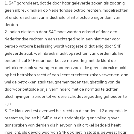
1. S4F garandeert, dat de door haar geleverde zaken als zodanig
geen inbreuk maken op Nederlandse octrooirechten, modelrechten
of andere rechten van industriële of intellectuele eigendom van
derden.
2. Indien niettemin door S4F moet worden erkend of door een
Nederlandse rechter in een rechtsgeding in een niet meer voor
beroep vatbare beslissing wordt vastgesteld, dat enig door S4F
geleverde zaak wel inbreuk maakt op rechten van derden als hier
bedoeld, zal S4F naar haar keuze na overleg met de klant de
betrokken zaak vervangen door een zaak, die geen inbreuk maakt
op het betrokken recht of een licentierecht ter zake verwerven, dan
wel de betrokken zaak terugnemen tegen terugbetaling van de
daarvoor betaalde prijs, verminderd met de normaal te achten
afschrijvingen, zonder tot verdere schadevergoeding gehouden te
zijn.
3. De klant verliest evenwel het recht op de onder lid 2 aangeduide
prestaties, indien hij S4F niet als zodanig tijdig en volledig over
aanspraken van derden als hiervoor in dit artikel bedoeld heeft
ingelicht, als gevolg waarvan S4F ook niet in staat is geweest haar