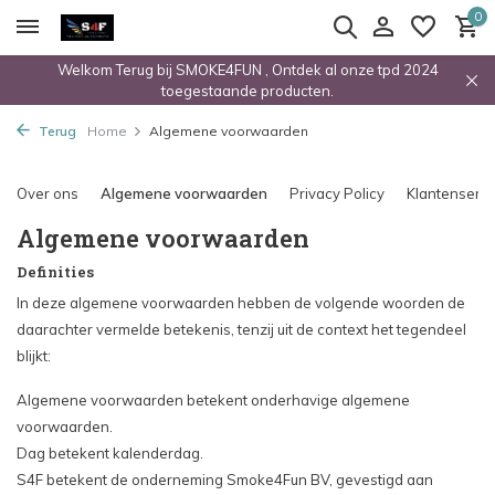
0
Welkom Terug bij SMOKE4FUN , Ontdek al onze tpd 2024
toegestaande producten.
Terug
Home
Algemene voorwaarden
Over ons
Algemene voorwaarden
Privacy Policy
Klantenservi
Algemene voorwaarden
Definities
In deze algemene voorwaarden hebben de volgende woorden de
daarachter vermelde betekenis, tenzij uit de context het tegendeel
blijkt:
Algemene voorwaarden betekent onderhavige algemene
voorwaarden.
Dag betekent kalenderdag.
S4F betekent de onderneming Smoke4Fun BV, gevestigd aan