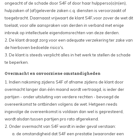
ongeacht of de schade door S4F of door haar hulpperso(o)n(en),
hulpzaken of (af)geleverde zaken c.q. diensten is veroorzaakt of
toegebracht. Daarnaast vrijwaart de klant S4F,voor zover de wet dit
toelaat, voor alle aanspraken van derden in verband met enige
inbreuk op intellectuele eigendomsrechten van deze derden.
2. De klant draagt zorg voor een adequate verzekering ter zake van
de hierboven bedoelde risico's.
3. De klant is steeds verplicht alles in het werk te stellen de schade
te beperken.
Overmacht en onvoorziene omstandigheden
1. Indien nakoming zijdens S4F of afname zijdens de klant door
overmacht langer dan één maand wordt vertraagd, is ieder der
partijen - onder uitsluiting van verdere rechten - bevoegd de
overeenkomst te ontbinden volgens de wet. Hetgeen reeds
ingevolge de overeenkomst is voldaan dan wel is gepresteerd,
wordt alsdan tussen partijen pro rato afgerekend.
2. Onder overmacht van S4F wordt in ieder geval verstaan:
a. de omstandigheid dat S4F een prestatie (waaronder een