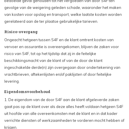
bedoelde geval gehouden tot het vergoeden van door S4F ten
gevolge van de weigering geleden schade, waaronder het maken
van kosten voor opslag en transport, welke laatste kosten worden
gerelateerd aan de ter plaatse gebruikelijke tarieven.
Risico-overgang
Ongeacht hetgeen tussen S4F en de klant omtrent kosten van
vervoer en assurantie is overeengekomen, blijven de zaken voor
risico van S4F, tot op het tijdstip dat zij in de feitelijke
beschikkingsmacht van de klant of van de door de klant
ingeschakelde derde(n) zijn overgegaan door ondertekening van
vrachtbrieven, aftekenlijsten en/of paklijsten of door feitelijke
levering.
Eigendomsvoorbehoud
1. De eigendom van de door S4F aan de klant afgeleverde zaken
gaat pas op de klant over als deze alles heeft voldaan hetgeen S4F
uit hoofde van alle overeenkomsten met de klant en in dat kader
verrichte diensten of werkzaamheden te vorderen mocht hebben of
krijgen.