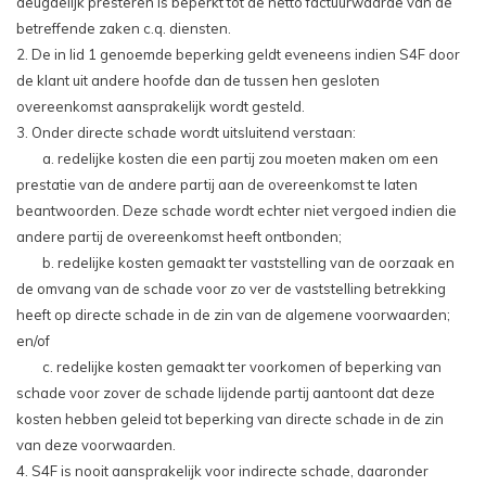
deugdelijk presteren is beperkt tot de netto factuurwaarde van de
betreffende zaken c.q. diensten.
2. De in lid 1 genoemde beperking geldt eveneens indien S4F door
de klant uit andere hoofde dan de tussen hen gesloten
overeenkomst aansprakelijk wordt gesteld.
3. Onder directe schade wordt uitsluitend verstaan:
a. redelijke kosten die een partij zou moeten maken om een
prestatie van de andere partij aan de overeenkomst te laten
beantwoorden. Deze schade wordt echter niet vergoed indien die
andere partij de overeenkomst heeft ontbonden;
b. redelijke kosten gemaakt ter vaststelling van de oorzaak en
de omvang van de schade voor zo ver de vaststelling betrekking
heeft op directe schade in de zin van de algemene voorwaarden;
en/of
c. redelijke kosten gemaakt ter voorkomen of beperking van
schade voor zover de schade lijdende partij aantoont dat deze
kosten hebben geleid tot beperking van directe schade in de zin
van deze voorwaarden.
4. S4F is nooit aansprakelijk voor indirecte schade, daaronder