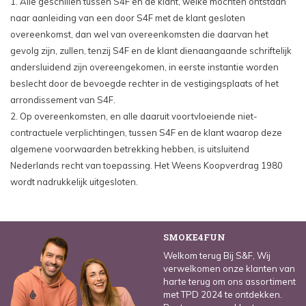
1. Alle geschillen tussen S4F en de klant, welke mochten ontstaan
naar aanleiding van een door S4F met de klant gesloten
overeenkomst, dan wel van overeenkomsten die daarvan het
gevolg zijn, zullen, tenzij S4F en de klant dienaangaande schriftelijk
andersluidend zijn overeengekomen, in eerste instantie worden
beslecht door de bevoegde rechter in de vestigingsplaats of het
arrondissement van S4F.
2. Op overeenkomsten, en alle daaruit voortvloeiende niet-
contractuele verplichtingen, tussen S4F en de klant waarop deze
algemene voorwaarden betrekking hebben, is uitsluitend
Nederlands recht van toepassing. Het Weens Koopverdrag 1980
wordt nadrukkelijk uitgesloten.
SMOKE4FUN
Welkom terug Bij S&F, Wij
verwelkomen onze klanten van
harte terug om ons assortiment
met TPD 2024 te ontdekken.