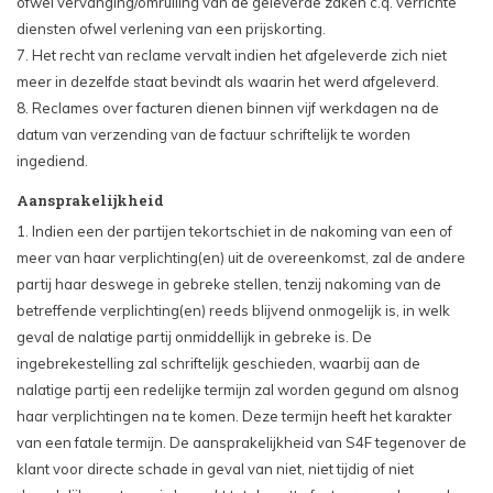
ofwel vervanging/omruiling van de geleverde zaken c.q. verrichte
diensten ofwel verlening van een prijskorting.
7. Het recht van reclame vervalt indien het afgeleverde zich niet
meer in dezelfde staat bevindt als waarin het werd afgeleverd.
8. Reclames over facturen dienen binnen vijf werkdagen na de
datum van verzending van de factuur schriftelijk te worden
ingediend.
Aansprakelijkheid
1. Indien een der partijen tekortschiet in de nakoming van een of
meer van haar verplichting(en) uit de overeenkomst, zal de andere
partij haar deswege in gebreke stellen, tenzij nakoming van de
betreffende verplichting(en) reeds blijvend onmogelijk is, in welk
geval de nalatige partij onmiddellijk in gebreke is. De
ingebrekestelling zal schriftelijk geschieden, waarbij aan de
nalatige partij een redelijke termijn zal worden gegund om alsnog
haar verplichtingen na te komen. Deze termijn heeft het karakter
van een fatale termijn. De aansprakelijkheid van S4F tegenover de
klant voor directe schade in geval van niet, niet tijdig of niet