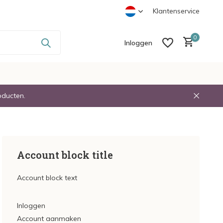
-
Voor 23:30 Besteld Volgende dag in Huis
Klantenservice
0
Inloggen
oducten.
Account aanmaken
Account aanmaken
Account block title
Account block text
Inloggen
Account aanmaken