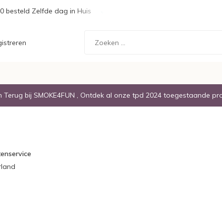
0 besteld Zelfde dag in Huis
Gratis Verzending boven de € 20,
istreren
Terug bij SMOKE4FUN , Ontdek al onze tpd 2024 toegestaande pr
tenservice
rland