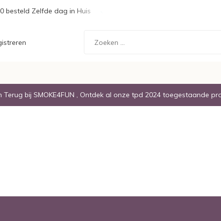
0 besteld Zelfde dag in Huis
Gratis Verzending boven de € 20,
istreren
Terug bij SMOKE4FUN , Ontdek al onze tpd 2024 toegestaande pr