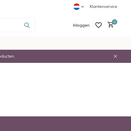
-
Voor 23:30 Besteld Volgende dag in Huis
Klantenservice
0
Inloggen
oducten.
Account aanmaken
Account aanmaken